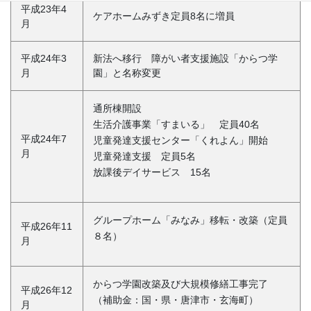
平成23年4
ケアホームみずき定員8名に増員
月
平成24年3
新法へ移行 障がい者支援施設「からつ学
月
園」と名称変更
通所棟開設
生活介護事業「すまいる」 定員40名
平成24年7
児童発達支援センター「くれよん」開始
月
児童発達支援 定員5名
放課後デイサービス 15名
グループホーム「みなみ」移転・改築（定員
平成26年11
８名）
月
からつ学園改築及び大規模修繕工事完了
平成26年12
（補助金：国・県・唐津市・玄海町）
月